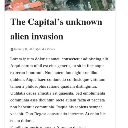
Phase Yet
The Capital’s unknown
alien invasion
January 8, 2020
1843 Views
Lorem ipsum dolor sit amet, consectetur adipiscing elit.
Atqui eorum nihil est eius generis, ut sit in fine atque
extrerno bonorum. Non autem hoc: igitur ne illud
quidem. Atque haec coniunctio confusioque virtutum
tamen a philosophis ratione quadam distinguitur.
Utilitatis causa amicitia est quaesita. Sed emolumenta
communia esse dicuntur, recte autem facta et peccata
non habentur communia. Itaque his sapiens semper
vacabit. Duo Reges: constructio interrete. At enim hic
etiam dolore.
Familiares nostros, credo, Sironem dicis et