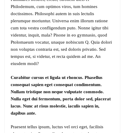
Philodemum, cum optimos viros, tum homines
doctissimos. Philosophi autem in suis lectulis
plerumque moriuntur. Universa enim illorum ratione
cum tota vestra confligendum puto. Nonne igitur tibi
videntur, inquit, mala? Pisone in eo gymnasio, quod
Ptolomaeum vocatur, unaque nobiscum Q. Quia dolori
non voluptas contraria est, sed doloris privatio. Sed
tempus est, si videtur, et recta quidem ad me. An
eiusdem modi?
Curabitur cursus et ligula ut rhoncus. Phasellus
consequat sapien eget consequat condimentum.
Nullam tristique non neque vulputate commodo.
Nulla eget dui fermentum, porta dolor sed, placerat
lacus. Nunc at risus molestie, iaculis sapien in,
dapibus ante.
Praesent tellus ipsum, luctus vel orci eget, facilisis