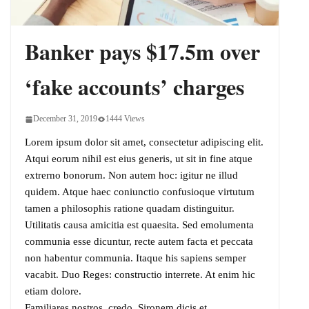
Indo-Pacific
Banker pays $17.5m over
‘fake accounts’ charges
December 31, 2019
1444 Views
Lorem ipsum dolor sit amet, consectetur adipiscing elit.
Atqui eorum nihil est eius generis, ut sit in fine atque
extrerno bonorum. Non autem hoc: igitur ne illud
quidem. Atque haec coniunctio confusioque virtutum
tamen a philosophis ratione quadam distinguitur.
Utilitatis causa amicitia est quaesita. Sed emolumenta
communia esse dicuntur, recte autem facta et peccata
non habentur communia. Itaque his sapiens semper
vacabit. Duo Reges: constructio interrete. At enim hic
etiam dolore.
Familiares nostros, credo, Sironem dicis et