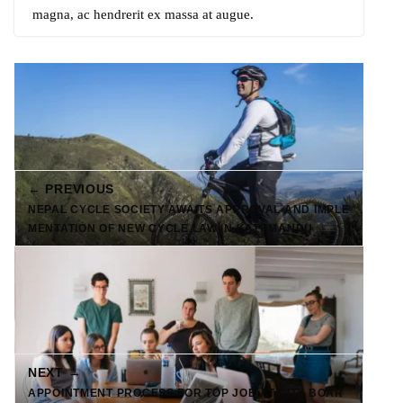
magna, ac hendrerit ex massa at augue.
← PREVIOUS
NEPAL CYCLE SOCIETY AWAITS APPROVAL AND IMPLE
MENTATION OF NEW CYCLE LAW IN KATHMANDU
NEXT →
APPOINTMENT PROCESS FOR TOP JOB AT CITY BOAR