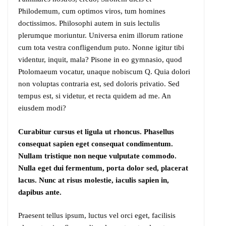
Philodemum, cum optimos viros, tum homines
doctissimos. Philosophi autem in suis lectulis
plerumque moriuntur. Universa enim illorum ratione
cum tota vestra confligendum puto. Nonne igitur tibi
videntur, inquit, mala? Pisone in eo gymnasio, quod
Ptolomaeum vocatur, unaque nobiscum Q. Quia dolori
non voluptas contraria est, sed doloris privatio. Sed
tempus est, si videtur, et recta quidem ad me. An
eiusdem modi?
Curabitur cursus et ligula ut rhoncus. Phasellus
consequat sapien eget consequat condimentum.
Nullam tristique non neque vulputate commodo.
Nulla eget dui fermentum, porta dolor sed, placerat
lacus. Nunc at risus molestie, iaculis sapien in,
dapibus ante.
Praesent tellus ipsum, luctus vel orci eget, facilisis